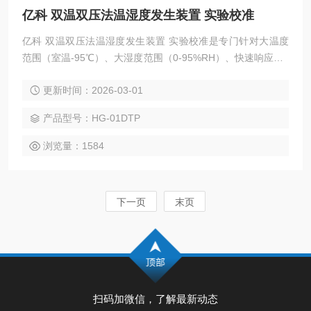
亿科 双温双压法温湿度发生装置 实验校准
亿科 双温双压法温湿度发生装置 实验校准是专门针对大温度
范围（室温-95℃）、大湿度范围（0-95%RH）、快速响应（1
0秒级）、稳定输出含湿气体需求而专门开发的一款温湿度发
更新时间：2026-03-01
生器。它采用双温双压来发生湿度，但是在饱和器、分流控制
算法、湿度和热补偿等方面进行了重要改进。
产品型号：HG-01DTP
浏览量：1584
下一页
末页
扫码加微信，了解最新动态