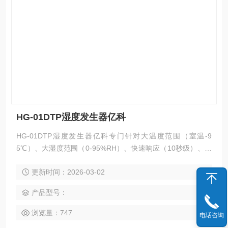
HG-01DTP湿度发生器亿科
HG-01DTP湿度发生器亿科专门针对大温度范围（室温-9
5℃）、大湿度范围（0-95%RH）、快速响应（10秒级）、稳
定输出含湿气体需求而专门开发的一款温湿度发生器。它采用
更新时间：2026-03-02
双温双压来发生湿度，但是在饱和器、分流控制算法、湿度和
热补偿等方面进行了重要改进。
产品型号：
浏览量：747
电话咨询