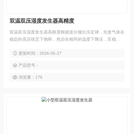
双温双压湿度发生器高精度
双温双压湿度发生器高精度根据道尔顿分压定律，先使气体在
稳定的高压状态下饱和，然后在相同的温度下降压，至稳定的
低压状态，即可得到恒湿气源，其湿度值可根据饱和室温度高
更新时间：2026-05-27
压压力和低压压力而准确测定。通过改变比例阀通径改变高压
或低压压力而得到不同湿度的恒湿气源。
产品型号：
浏览量：176