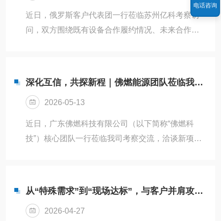
电话咨询
依托公司成熟的蒸汽发生核心技术、精准温控系统
近日，俄罗斯客户代表团一行莅临苏州亿科考察访
与稳定的整机架构，具备蒸汽纯度高、参数精度
问，双方围绕既有设备合作履约情况、未来合作拓
高、运行稳定、安全可靠等突出优势。考察期间，
展方向等核心议题展开深度交流，旨在进一步夯实
清华科研团队深入我司生产测试车间，实地查看...
合作基础、拓宽合作领域，携手实现互利共赢。此
次来访的客户系我司重要老客户，此前已与我司达
深化互信，共探新程｜佛燃能源团队莅临我司交流洽谈
成设备采购合作，对我司产品品质、技术实力及服
2026-05-13
务水平给予高度认可，此次专程到访，彰显了双方
长期合作的深厚情谊与持续深化合作的坚定意愿。
近日，广东佛燃科技有限公司（以下简称“佛燃科
公司领导对客户代表团的到来表示热烈欢迎，对客
技”）核心团队一行莅临我司考察交流，洽谈新项目
户长期以来的信任与支持致以诚挚感谢。交流会
合作事宜。双方围绕过往合作成果、行业技术趋势
上，双方回顾了过往合作历程，就既有设备的使...
及未来合作方向展开深入研讨，进一步夯实长期供
应的合作需求。作为长期合作伙伴，佛燃科技此次
从“特殊需求”到“现场达标”，与客户并肩攻克难题的10天
到访既是对过往合作的深度回访，更围绕新项目需
2026-04-27
求实地考察我司多款新设备，为双方深化合作注入