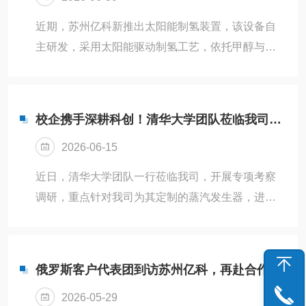
测试、气相色谱配套等场景）的实际应用优势，针
近期，苏州亿科新推出太阳能制氢装置，该设备自
对实验室小流量、连续稳定供气等科研刚需，剖析
主研发，采用太阳能驱动制氢工艺，依托甲醇与水
产品技术亮点。哈工程课题组专家结合自身课题组
的裂解重整技术实现原位制氢，实现国内实验室太
研究方向，阐述了现阶段实验用气配套痛...
阳能制氢设备小型化、低碳化，为高校、科研院
所、企业研发中心提供定制化的制氢装备解决方
校企携手深耕科创！清华大学团队莅临我司考察
案。当前国内氢能产业快速发展，光热制氢、甲醇
2026-06-15
重整制氢成为氢能基础研究的热门方向，但长期以
来，世面主流制氢设备多为工业型大型机或传统电
近日，清华大学团队一行莅临我司，开展专项考察
加热实验装置，存在能耗高、碳排放高、适应性差
调研，重点针对我司为其定制的蒸汽发生器，进行
等痛点，缺少专门面向实验室场景的小型化专用制
了实地性能核验，并围绕后续技术迭代和项目深化
氢设备，制约了太阳能制氢机理研究、催化剂性能...
等核心议题进行座谈交流，公司技术负责人、研发
骨干及市场核心团队全程陪同。此次接受考察的蒸
俄罗斯客户代表团到访苏州亿科，再赴合作之约
汽发生器，是我司根据清华大学的特定需求，量身
2026-05-29
定制的高精度专用设备。设备聚焦全新技术场景，