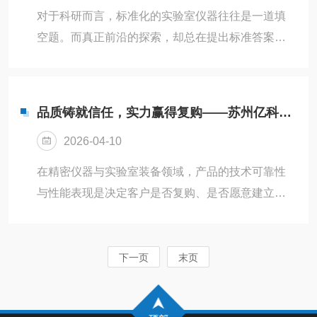
全新动力。佛燃科技聚焦绿色新能源技术研发与产
对于科研而言，标准化的实验室仪器往往是一道填
业化，是我司长期深度合作的重要客户。自合作以
空题。而真正前沿的探索，却总在提出标准答案之
来，我司已为佛燃科技成功交付多套设备，产品质
外的“问答题”。近日，某大学实验室带队到访我司，
量与交付服务均获高度认可，双方已建立深...
对联合定制的实验室现场制氢设备进行了为期10天
的驻扎式验收。当最后一组测试数据跃上屏幕，双
品质铸就信任，实力赢得复购——苏州亿科以技术硬实力构建长期合作生态
方团队历时10天的并肩攻坚，终于交出了一份超预
2026-04-10
期的答卷。一、当“标准答案”无法满足前沿探索故事
始于一个月前。客户在实验中，遇到了棘手的供氢
在精密仪器与实验室装备领域，产品的技术可靠性
难题：纯度要求苛刻、工况极其特殊控制逻辑复
与性能表现是决定客户是否复购、是否愿意建立长
杂，寻遍市面标准产品，无一能满足。带着这份“不
期合作关系的根本标尺。近年来，亿科过程控制技
可能清单”，客户找到了我们，...
术（苏州）有限公司（以下简称“苏州亿科”）凭借在
精密环境模拟与过程控制领域深厚的技术积淀，赢
下一页
末页
得了众多高校、科研院所及工业客户的持续信赖与
复购，交出了一份令人瞩目的成绩单。从试用到复