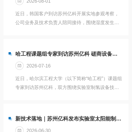
2026-08-01
近日，韩国客户到访苏州亿科开展实地参观考察，
公司业务及技术负责人陪同接待，围绕湿度发生器
开展交流。客户前往公司实验室样机区域，近距离
查看多款湿度发生器实物，仔细观察设备外观结
构、控制面板与管路配置。我方技术人员现场进行
哈工程课题组专家到访苏州亿科 磋商设备合作事宜
设备实操演示，详细讲解设备温湿度调控精度、稳
2026-07-16
定运行性能、控湿区间范围、内部核心构造，以及
设备适配实验室研发、材料环境测试等各类使用场
近日，哈尔滨工程大学（以下简称“哈工程”）课题组
景的优势，针对客户提出的设备运维、操作逻辑、
专家到访苏州亿科，双方围绕实验室制氢设备技术
环境适配、运行能耗等问题逐一细致解答。参观过
研发、场景适配、项目落地等内容开展座谈交流，
程中，韩国客户认真查看设备运行各项参数，充...
初步达成合作意向。苏州亿科技术负责人对公司实
验室制氢设备系列的产品原理、性能参数、稳定性
新技术落地｜苏州亿科发布实验室太阳能制氢设备
控制、定制化方案能力进行详细介绍，重点讲解了
2026-06-30
旗下产品在高校科研实验（如材料研发、燃料电池