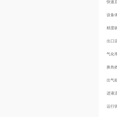
快速
设备
精度
出口温
气化
换热
出气
进液
运行