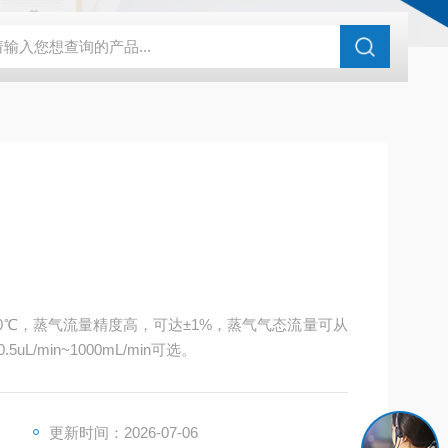
化剂评价装置
亿科 实验室催化剂评价系统微反装置
HG-05A湿
00℃，蒸气流量精度高，可达±1%，蒸气气态流量可从
5uL/min~1000mL/min可选。
更新时间：2026-07-06