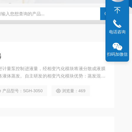
化剂评价装置
亿科 实验室催化剂评价系统微反装置
HG-05A湿
电话咨询
扫码加微信
器
密计量泵控制进液量，经相变汽化模块将液分散成液膜
路液体蒸发。自主研发的相变汽化模块优势：蒸发混合
产品型号：SGH-3050
浏览量：469