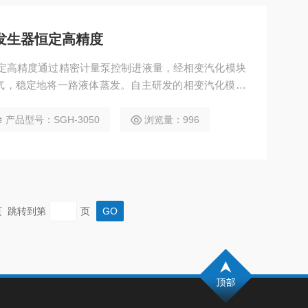
发生器恒定高精度
恒定高精度通过精密计量泵控制进液量，经相变汽化模块
气，稳定地将一路液体蒸发。自主研发的相变汽化模块
蒸发范围。
产品型号：SGH-3050
浏览量：996
末页 跳转到第
页