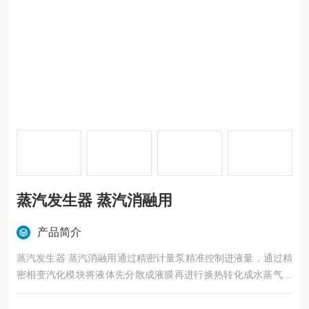
蒸汽发生器 蒸汽消融用
产品简介
蒸汽发生器 蒸汽消融用通过精密计量泵精准控制进液量，通过精
密相变汽化模块将液体先分散成液膜再进行换热转化成水蒸气，
水蒸气通过高温耐腐蚀预热器将水蒸气的温度升至100℃-80
0℃，可以稳定地将一路液体蒸发。