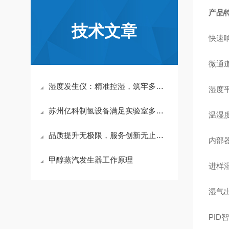
产品
技术文章
快速
微通
湿度发生仪：精准控湿，筑牢多行业质量与研发基石
湿度
苏州亿科制氢设备满足实验室多元用氢需求
温湿
品质提升无极限，服务创新无止境-亿科YIKE油烟发生器PG-O01产品再升级
内部器
甲醇蒸汽发生器工作原理
进样
湿气
PI