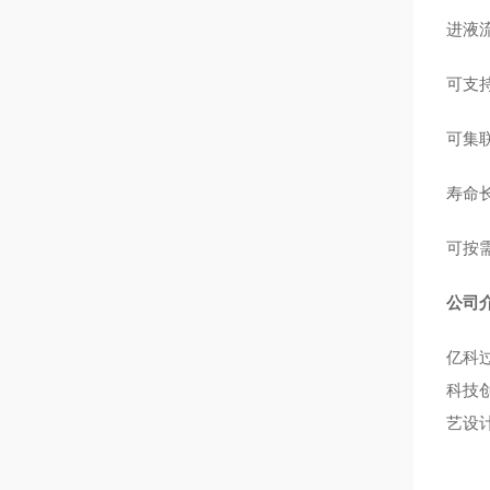
进液
可支
可集
寿命
可按
公司
亿科
科技
艺设