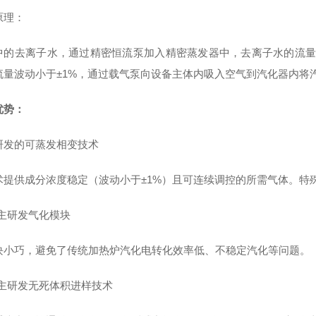
原理：
中的去离子水，通过精密恒流泵加入精密蒸发器中，去离子水的流量
流量波动小于±1%，通过载气泵向设备主体内吸入空气到汽化器内将
优势：
研发的可蒸发相变技术
术提供成分浓度稳定（波动小于±1%）且可连续调控的所需气体。特
主研发气化模块
块小巧，避免了传统加热炉汽化电转化效率低、不稳定汽化等问题。
主研发无死体积进样技术