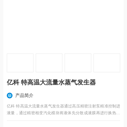
亿科 特高温大流量水蒸气发生器
产品简介
亿科 特高温大流量水蒸气发生器通过高压精密注射泵精准控制进
液量，通过精密相变汽化模块将液体先分散成液膜再进行换热转
化成水蒸气。可以稳定、精确地将一路液体蒸发后，进行第二次
高温预热。最高的预热温度可达到800℃。