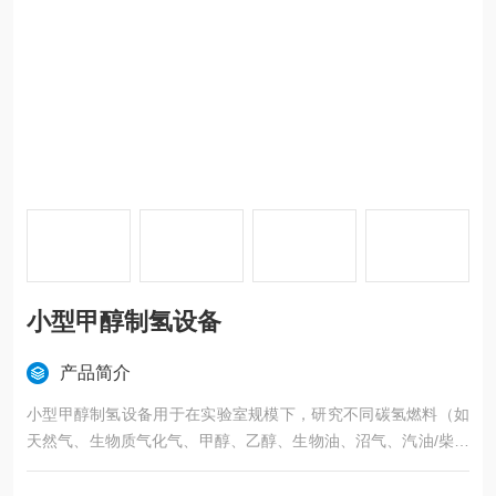
小型甲醇制氢设备
产品简介
小型甲醇制氢设备用于在实验室规模下，研究不同碳氢燃料（如
天然气、生物质气化气、甲醇、乙醇、生物油、沼气、汽油/柴油
模拟物等）在水蒸气氛围、催化剂作用下发生重整反应制取氢气
的关键设备。