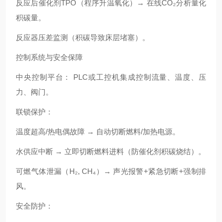
反应后催化剂TPO（程序升温氧化）→ 在线CO₂分析量化
积碳量。
反应器压差监测（积碳导致床层堵塞）。
控制系统与安全保障
中央控制平台： PLC或工控机集成控制流量、温度、压
力、阀门。
联锁保护：
温度超高/热电偶故障 → 自动切断燃料/加热电源。
水供应中断 → 立即切断燃料进料（防催化剂积碳烧结）。
可燃气体泄漏（H₂, CH₄）→ 声光报警+紧急切断+强制排
风。
安全防护：