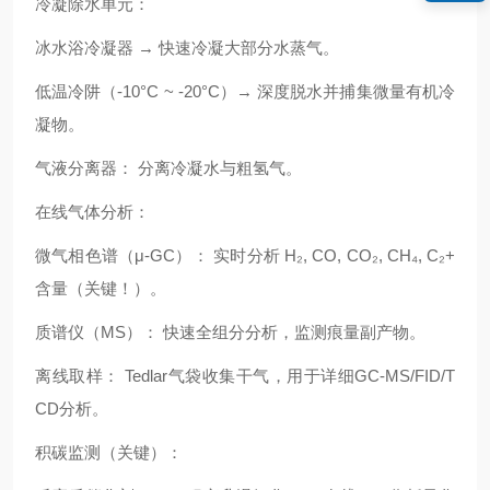
冷凝除水单元：
冰水浴冷凝器 → 快速冷凝大部分水蒸气。
低温冷阱（-10°C ~ -20°C）→ 深度脱水并捕集微量有机冷
凝物。
气液分离器： 分离冷凝水与粗氢气。
在线气体分析：
微气相色谱（μ-GC）： 实时分析 H₂, CO, CO₂, CH₄, C₂+
含量（关键！）。
质谱仪（MS）： 快速全组分分析，监测痕量副产物。
离线取样： Tedlar气袋收集干气，用于详细GC-MS/FID/T
CD分析。
积碳监测（关键）：