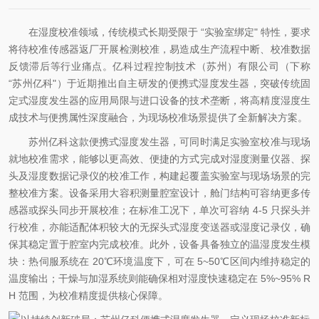
在湿度校准领域，传统模式长期受限于 “实验室绑定" 特性，要求
将待校准传感器返厂开展检测校准，易造成生产流程中断、校准数据
反馈滞后等行业痛点。亿科过程控制技术（苏州）有限公司（下称
“苏州亿科"）于近期推出自主研发的便携式湿度发生器，突破传统固
定式湿度发生器的应用局限与进口设备的技术垄断，将高精度湿度生
成技术与便携属性深度融合，为现场校准场景提供了全新解决方案。
苏州亿科这款便携式湿度发生器，可同时满足实验室校准与现场
就地校准需求，能够以更高效、便捷的方式完成对湿度测量仪器、探
头及湿度数据记录仪的校准工作，构建起覆盖实验室与现场场景的完
整校准方案。设备采用大容积测量腔室设计，舱门结构可容纳更多传
感器或探头同步开展校准；在标准工况下，单次可容纳 4-5 只探头并
行校准，亦能适配体积较大的无探头式湿度变送器或湿度记录仪，确
保其稳定置于腔室内完成校准。此外，设备具备独立的温湿度发生模
块：热伺服系统在 20℃环境温度下，可在 5~50℃区间内维持稳定的
温度输出；干燥与加湿系统则能确保相对湿度快速稳定在 5%~95% R
H 范围，为校准精度提供核心保障。