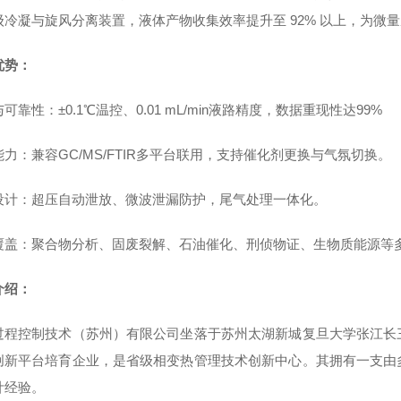
级冷凝与旋风分离装置，液体产物收集效率提升至 92% 以上，为微
优势：
可靠性：±0.1℃温控、0.01 mL/min液路精度，数据重现性达99%
力：兼容GC/MS/FTIR多平台联用，支持催化剂更换与气氛切换。
设计：超压自动泄放、微波泄漏防护，尾气处理一体化。
覆盖：聚合物分析、固废裂解、石油催化、刑侦物证、生物质能源等
介绍：
过程控制技术（苏州）有限公司坐落于苏州太湖新城复旦大学张江长
创新平台培育企业，是省级相变热管理技术创新中心。其拥有一支由
计经验。