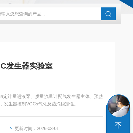
化剂评价装置
亿科 实验室催化剂评价系统微反装置
HG-05A湿
OC发生器实验室
由恒定计量进液泵、质量流量计配气发生器主体、预热
，发生器控制VOCs气化及蒸汽稳定性。
更新时间：2026-03-01