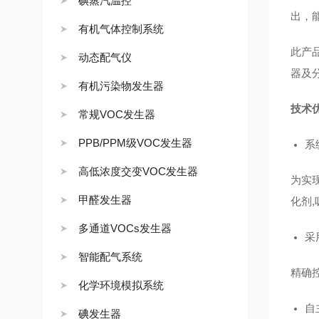
碘蒸汽温控
出，
有机气体控制系统
此产
动态配气仪
器及
有机污染物发生器
技术
常规VOC发生器
PPB/PPM级VOC发生器
系
高低浓度交变VOC发生器
为实
甲醛发生器
化剂
多通道VOCs发生器
采
智能配气系统
精确
化学环境模拟系统
自
碘发生器