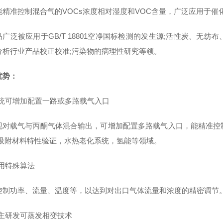
能精准控制混合气的VOCs浓度相对湿度和VOC含量，广泛应用于催
品广泛被应用于GB/T 18801空净国标检测的发生源;活性炭、无
分析行业产品校正校准;污染物的病理性研究等领。
优势：
统可增加配置一路或多路载气入口
现对载气与丙酮气体混合输出，可增加配置多路载气入口，能精准控
,吸附材料特性验证，水热老化系统，氢能等领域。
用特殊算法
控制功率、流量、温度等，以达到对出口气体流量和浓度的精密调节
主研发可蒸发相变技术