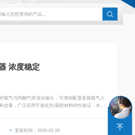
化剂评价装置
亿科 实验室催化剂评价系统微反装置
HG-05A湿
器 浓度稳定
实现对载气与丙酮气体混合输出，可增加配置多路载气入
和含量，广泛应用于催化剂,吸附材料特性验证，水热
更新时间：2026-02-28