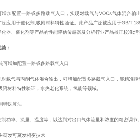
可增加配置一路或多路载气入口，实现对载气与VOCs气体混合输出
广泛应用于催化剂,吸附材料特性验证。此产品广泛被应用于GB/T 1
净化器、催化剂等产品的性能评估传感器及分析行业产品校正校准;污
优势：
统可增加配置一路或多路载气入口
现对载气与丙酮气体混合输出，可增加配置多路载气入口，能精准控
,吸附材料特性验证，水热老化系统，氢能等领域。
用特殊算法
控制功率、流量、温度等，以达到对出口气体流量和浓度的精密调节
主研发可蒸发相变技术