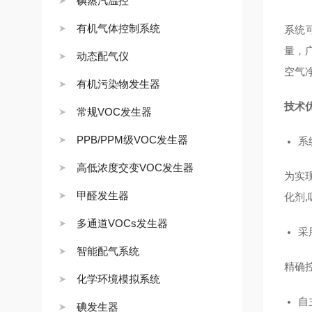
碘蒸汽温控
有机气体控制系统
系统
量，
动态配气仪
空气
有机污染物发生器
技术
常规VOC发生器
PPB/PPM级VOC发生器
系
高低浓度交变VOC发生器
为实
甲醛发生器
化剂
多通道VOCs发生器
采
智能配气系统
精确
化学环境模拟系统
自
碘发生器