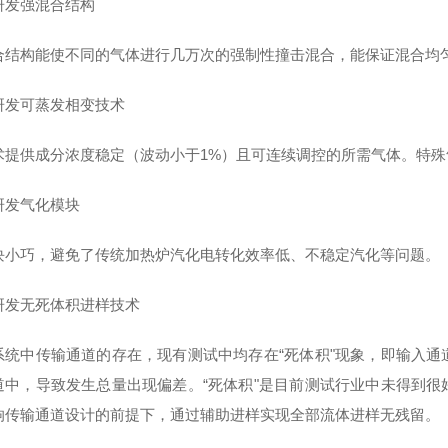
研发强混合结构
合结构能使不同的气体进行几万次的强制性撞击混合，能保证混合均
研发可蒸发相变技术
术提供成分浓度稳定（波动小于1%）且可连续调控的所需气体。特
研发气化模块
块小巧，避免了传统加热炉汽化电转化效率低、不稳定汽化等问题。
研发无死体积进样技术
系统中传输通道的存在，现有测试中均存在“死体积"现象，即输入
道中，导致发生总量出现偏差。“死体积"是目前测试行业中未得到
响传输通道设计的前提下，通过辅助进样实现全部流体进样无残留。