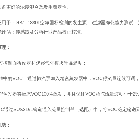
具备更好的浓度混合及发生稳定性。
应用于：GB/T 18801空净国标检测的发生源；过滤器净化能力测
能评估；传感器及分析行业产品校正校准。
原理：
过控制面板设定和观察气化模块升温温度；
罐中的VOC，通过恒流泵加入精密蒸发器中，VOC得流量连续可调
密蒸发器将液态VOC100%蒸发，并且保证VOC蒸汽流量波动小于2
OC通过SUS316L管道通入流量控制器（选配）中，将VOC稳定输
优势：