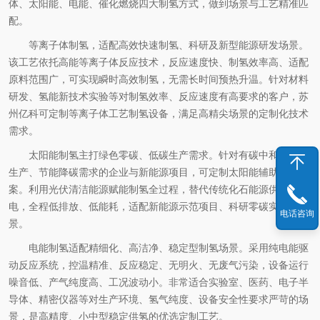
体、太阳能、电能、催化燃烧四大制氢方式，做到场景与工艺精准匹
配。
等离子体制氢，适配高效快速制氢、科研及新型能源研发场景。
该工艺依托高能等离子体反应技术，反应速度快、制氢效率高、适配
原料范围广，可实现瞬时高效制氢，无需长时间预热升温。针对材料
研发、氢能新技术实验等对制氢效率、反应速度有高要求的客户，苏
州亿科可定制等离子体工艺制氢设备，满足高精尖场景的定制化技术
需求。
太阳能制氢主打绿色零碳、低碳生产需求。针对有碳中和、绿色
生产、节能降碳需求的企业与新能源项目，可定制太阳能辅助制氢方
案。利用光伏清洁能源赋能制氢全过程，替代传统化石能源供热供
电，全程低排放、低能耗，适配新能源示范项目、科研零碳实验等场
电话咨询
景。
电能制氢适配精细化、高洁净、稳定型制氢场景。采用纯电能驱
动反应系统，控温精准、反应稳定、无明火、无废气污染，设备运行
噪音低、产气纯度高、工况波动小。非常适合实验室、医药、电子半
导体、精密仪器等对生产环境、氢气纯度、设备安全性要求严苛的场
景，是高精度、小中型稳定供氢的优选定制工艺。