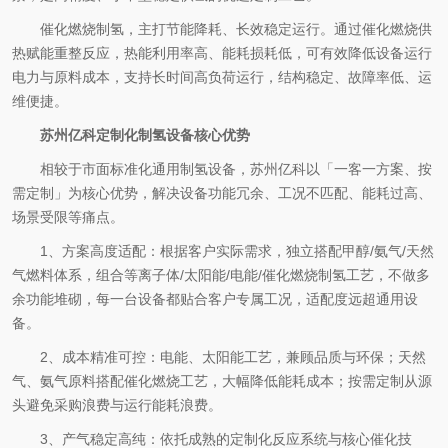
催化燃烧制氢，主打节能降耗、长效稳定运行。通过催化燃烧供
热赋能重整反应，热能利用率高、能耗损耗低，可有效降低设备运行
电力与原料成本，支持长时间高负荷运行，结构稳定、故障率低、运
维便捷。
苏州亿科定制化制氢设备核心优势
相较于市面标准化通用制氢设备，苏州亿科以「一客一方案、按
需定制」为核心优势，解决设备功能冗余、工况不匹配、能耗过高、
场景受限等痛点。
1
、方案高度适配：根据客户实际需求，独立搭配甲醇
/
氨气
/
天然
气燃料体系，组合等离子体
/
太阳能
/
电能
/
催化燃烧制氢工艺，不做多
余功能堆砌，每一台设备都贴合客户专属工况，适配度远超通用设
备。
2
、成本精准可控：电能、太阳能工艺，兼顾品质与环保；天然
气、氨气原料搭配催化燃烧工艺，大幅降低能耗成本；按需定制从源
头避免采购浪费与运行能耗浪费。
3
、产气稳定高纯：依托成熟的定制化反应系统与核心催化技