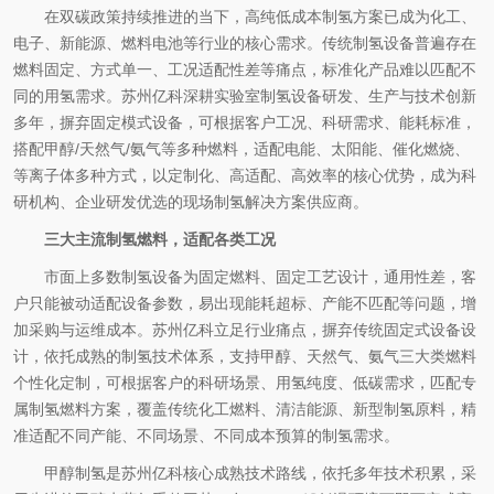
在双碳政策持续推进的当下，高纯低成本制氢方案已成为化工、
电子、新能源、燃料电池等行业的核心需求。传统制氢设备普遍存在
燃料固定、方式单一、工况适配性差等痛点，标准化产品难以匹配不
同的用氢需求。苏州亿科深耕实验室制氢设备研发、生产与技术创新
多年，摒弃固定模式设备，可根据客户工况、科研需求、能耗标准，
搭配甲醇/天然气/氨气等多种燃料，适配电能、太阳能、催化燃烧、
等离子体多种方式，以定制化、高适配、高效率的核心优势，成为科
研机构、企业研发优选的现场制氢解决方案供应商。
三大主流制氢燃料，适配各类工况
市面上多数制氢设备为固定燃料、固定工艺设计，通用性差，客
户只能被动适配设备参数，易出现能耗超标、产能不匹配等问题，增
加采购与运维成本。苏州亿科立足行业痛点，摒弃传统固定式设备设
计，依托成熟的制氢技术体系，支持甲醇、天然气、氨气三大类燃料
个性化定制，可根据客户的科研场景、用氢纯度、低碳需求，匹配专
属制氢燃料方案，覆盖传统化工燃料、清洁能源、新型制氢原料，精
准适配不同产能、不同场景、不同成本预算的制氢需求。
甲醇制氢是苏州亿科核心成熟技术路线，依托多年技术积累，采