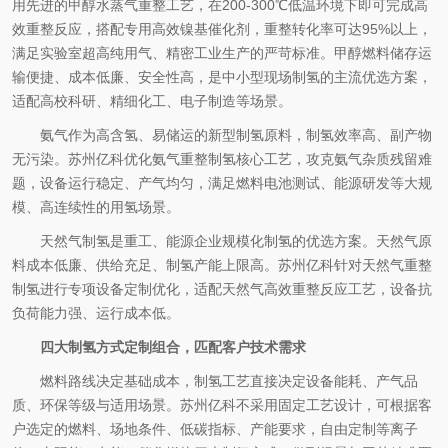
用先进的甲醇水蒸气重整工艺，在
200-300℃
低温环境下即可完成高
效重整反应，搭配专用高效镍基催化剂，重整转化率可达
95%
以上，
满足实验室超高纯用气、精密工业生产的严苛标准。甲醇燃料储存运
输便捷、成本低廉、安全性高，是中小型现场制氢的主流优选方案，
适配高校科研、精细化工、电子制造等场景。
氨气作为高含氢、易储运的新型制氢原料，制氢效率高、副产物
无污染。苏州亿科优化氨气重整制氢核心工艺，攻克氨气杂质残留难
题，设备运行稳定、产气均匀，满足燃料电池测试、能源研发等大规
模、高连续性的用氢场景。
天然气制氢是重工、能源企业规模化制氢的优选方案。天然气原
料成本低廉、供给充足、制氢产能上限高。苏州亿科针对天然气重整
制氢进行专项设备定制优化，适配天然气高效重整反应工艺，设备抗
负荷能力强、运行成本低。
四大制氢方式定制组合，匹配客户技术需求
燃料路线决定基础成本，制氢工艺直接决定设备能耗、产气品
质、环保等级与适用场景。苏州亿科不采用固定工艺设计，可根据客
户选定的燃料、场地条件、低碳指标、产能要求，自由定制等离子