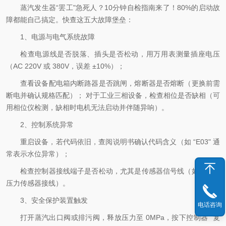
蒸汽发生器“罢工"急死人？10分钟自检指南来了！80%的启动故
障都能自己搞定。快查这五大故障堡垒：
1、电源与电气系统故障
检查电源线是否脱落、插头是否松动，用万用表测量插座电压
（AC 220V 或 380V，误差 ±10%）；
查看设备配电箱内断路器是否跳闸，熔断器是否熔断（更换前需
断电并确认规格匹配）； 对于工业三相设备，检查相位是否缺相（可
用相位仪检测，缺相时电机无法启动并伴随异响）。
2、控制系统异常
重启设备，若代码依旧，查阅说明书确认代码含义（如 “E03" 通
常表示水位异常）；
检查控制器接线端子是否松动，尤其是传感器信号线（如温度、
压力传感器接线）。
3、安全保护装置触发
电话咨询
打开蒸汽出口阀或排污阀，释放压力至 0MPa，按下控制器 “复